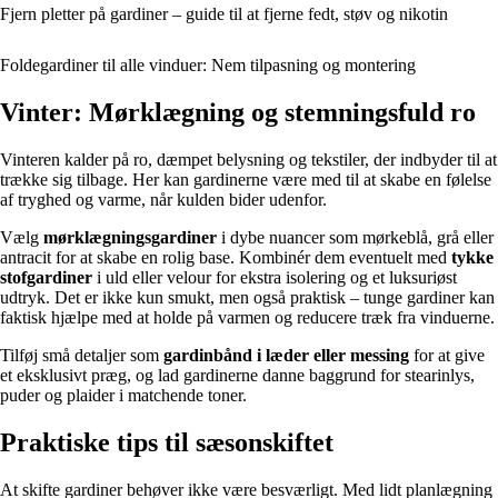
Fjern pletter på gardiner – guide til at fjerne fedt, støv og nikotin
Foldegardiner til alle vinduer: Nem tilpasning og montering
Vinter: Mørklægning og stemningsfuld ro
Vinteren kalder på ro, dæmpet belysning og tekstiler, der indbyder til at
trække sig tilbage. Her kan gardinerne være med til at skabe en følelse
af tryghed og varme, når kulden bider udenfor.
Vælg
mørklægningsgardiner
i dybe nuancer som mørkeblå, grå eller
antracit for at skabe en rolig base. Kombinér dem eventuelt med
tykke
stofgardiner
i uld eller velour for ekstra isolering og et luksuriøst
udtryk. Det er ikke kun smukt, men også praktisk – tunge gardiner kan
faktisk hjælpe med at holde på varmen og reducere træk fra vinduerne.
Tilføj små detaljer som
gardinbånd i læder eller messing
for at give
et eksklusivt præg, og lad gardinerne danne baggrund for stearinlys,
puder og plaider i matchende toner.
Praktiske tips til sæsonskiftet
At skifte gardiner behøver ikke være besværligt. Med lidt planlægning