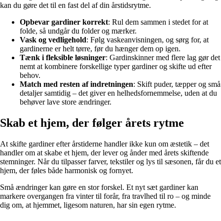
kan du gøre det til en fast del af din årstidsrytme.
Opbevar gardiner korrekt
: Rul dem sammen i stedet for at
folde, så undgår du folder og mærker.
Vask og vedligehold
: Følg vaskeanvisningen, og sørg for, at
gardinerne er helt tørre, før du hænger dem op igen.
Tænk i fleksible løsninger
: Gardinskinner med flere lag gør det
nemt at kombinere forskellige typer gardiner og skifte ud efter
behov.
Match med resten af indretningen
: Skift puder, tæpper og små
detaljer samtidig – det giver en helhedsfornemmelse, uden at du
behøver lave store ændringer.
Skab et hjem, der følger årets rytme
At skifte gardiner efter årstiderne handler ikke kun om æstetik – det
handler om at skabe et hjem, der lever og ånder med årets skiftende
stemninger. Når du tilpasser farver, tekstiler og lys til sæsonen, får du et
hjem, der føles både harmonisk og fornyet.
Små ændringer kan gøre en stor forskel. Et nyt sæt gardiner kan
markere overgangen fra vinter til forår, fra travlhed til ro – og minde
dig om, at hjemmet, ligesom naturen, har sin egen rytme.