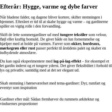
Efterår: Hygge, varme og dybe farver
Når bladene falder, og dagene bliver kortere, skifter stemningen i
hjemmet. Efteråret er tid til at skabe hygge og varme – og gardinerne
spiller en vigtig rolle i den forvandling.
Skift de lette sommergardiner ud med
tungere tekstiler
som velour,
fløjl eller kraftig bomuld. De giver både en lun fornemmelse og
hjælper med at holde på varmen. Farver som
okker, bordeaux,
mørkegrøn eller rust
passer perfekt til årstidens palet og skaber en
indbydende atmosfære.
Du kan også eksperimentere med
lag-på-lag-effekt
– for eksempel et
let gardin inderst og et tungere yderst. Det giver fleksibilitet i forhold til
lys og privatliv, samtidig med at det ser elegant ud.
Skab stemning i børneværelset med tema-gardiner: Dyr, rumfart og
eventyr som inspiration
Gardiner efter mål: Sådan fremhæver du rummets arkitektur og
vinduernes proportioner