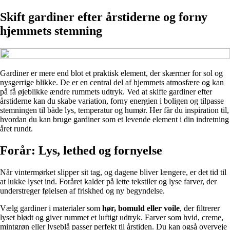
Skift gardiner efter årstiderne og forny
hjemmets stemning
Gardiner er mere end blot et praktisk element, der skærmer for sol og
nysgerrige blikke. De er en central del af hjemmets atmosfære og kan
på få øjeblikke ændre rummets udtryk. Ved at skifte gardiner efter
årstiderne kan du skabe variation, forny energien i boligen og tilpasse
stemningen til både lys, temperatur og humør. Her får du inspiration til,
hvordan du kan bruge gardiner som et levende element i din indretning
året rundt.
Forår: Lys, lethed og fornyelse
Når vintermørket slipper sit tag, og dagene bliver længere, er det tid til
at lukke lyset ind. Foråret kalder på lette tekstiler og lyse farver, der
understreger følelsen af friskhed og ny begyndelse.
Vælg gardiner i materialer som
hør, bomuld eller voile
, der filtrerer
lyset blødt og giver rummet et luftigt udtryk. Farver som hvid, creme,
mintgrøn eller lyseblå passer perfekt til årstiden. Du kan også overveje