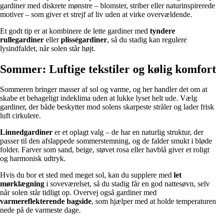
gardiner med diskrete mønstre – blomster, striber eller naturinspirerede
motiver – som giver et strejf af liv uden at virke overvældende.
Et godt tip er at kombinere de lette gardiner med
tyndere
rullegardiner
eller
plisségardiner
, så du stadig kan regulere
lysindfaldet, når solen står højt.
Sommer: Luftige tekstiler og kølig komfort
Sommeren bringer masser af sol og varme, og her handler det om at
skabe et behageligt indeklima uden at lukke lyset helt ude. Vælg
gardiner, der både beskytter mod solens skarpeste stråler og lader frisk
luft cirkulere.
Linnedgardiner
er et oplagt valg – de har en naturlig struktur, der
passer til den afslappede sommerstemning, og de falder smukt i bløde
folder. Farver som sand, beige, støvet rosa eller havblå giver et roligt
og harmonisk udtryk.
Hvis du bor et sted med meget sol, kan du supplere med
let
mørklægning
i soveværelset, så du stadig får en god nattesøvn, selv
når solen står tidligt op. Overvej også gardiner med
varmereflekterende bagside
, som hjælper med at holde temperaturen
nede på de varmeste dage.