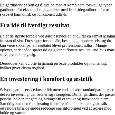
En gardinservice kan også hjælpe med at kombinere forskellige typer
gardiner – for eksempel rullegardiner med lette sidegardiner – for at
skabe et harmonisk og funktionelt udtryk.
Fra idé til færdigt resultat
En af de største fordele ved gardinservice er, at du får en samlet løsning
fra start til slut. Du slipper for at måle, bestille og montere selv, og du
kan være sikker på, at resultatet bliver professionelt udført. Mange
oplever, at det både sparer tid og giver et flottere resultat, end hvis man
selv havde forsøgt sig.
Derudover kan du ofte få garanti på både produkter og montering,
hvilket giver ekstra tryghed.
En investering i komfort og æstetik
Selvom gardinservice koster lidt mere end at købe standardgardiner, er
det en investering, der betaler sig i længden. Du får gardiner, der passer
perfekt, holder længere og bidrager til et smukt og funktionelt hjem.
Samtidig kan den rette løsning forbedre både indeklima og akustik –
og i nogle tilfælde endda reducere energiforbruget ved at isolere mod
kulde og varme.