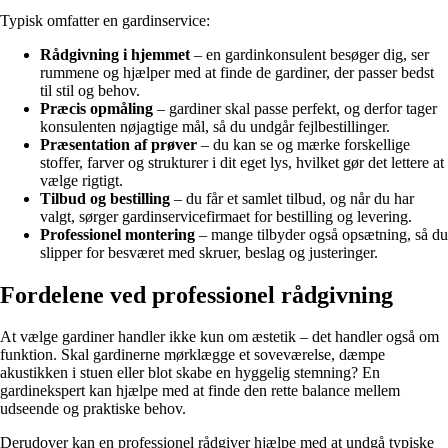
Typisk omfatter en gardinservice:
Rådgivning i hjemmet
– en gardinkonsulent besøger dig, ser
rummene og hjælper med at finde de gardiner, der passer bedst
til stil og behov.
Præcis opmåling
– gardiner skal passe perfekt, og derfor tager
konsulenten nøjagtige mål, så du undgår fejlbestillinger.
Præsentation af prøver
– du kan se og mærke forskellige
stoffer, farver og strukturer i dit eget lys, hvilket gør det lettere at
vælge rigtigt.
Tilbud og bestilling
– du får et samlet tilbud, og når du har
valgt, sørger gardinservicefirmaet for bestilling og levering.
Professionel montering
– mange tilbyder også opsætning, så du
slipper for besværet med skruer, beslag og justeringer.
Fordelene ved professionel rådgivning
At vælge gardiner handler ikke kun om æstetik – det handler også om
funktion. Skal gardinerne mørklægge et soveværelse, dæmpe
akustikken i stuen eller blot skabe en hyggelig stemning? En
gardinekspert kan hjælpe med at finde den rette balance mellem
udseende og praktiske behov.
Derudover kan en professionel rådgiver hjælpe med at undgå typiske