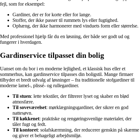
fejl, som for eksempel:
Gardiner, der er for korte eller for lange.
Stoffer, der ikke passer til rummets lys eller fugtighed.
Ophæng, der ikke harmonerer med vinduets form eller størrelse.
Med professionel hjælp får du en løsning, der både ser godt ud og
fungerer i hverdagen.
Gardinservice tilpasset din bolig
Uanset om du bor i en moderne lejlighed, et klassisk hus eller et
sommerhus, kan gardinservice tilpasses din boligstil. Mange firmaer
tilbyder et bredt udvalg af løsninger – fra traditionelle stofgardiner til
moderne lamel-, plissé- og rullegardiner.
Til stuen
: lette tekstiler, der filtrerer lyset og skaber en blød
atmosfære.
Til soveværelset
: mørklægningsgardiner, der sikrer en god
nattesøvn.
Til køkkenet
: praktiske og rengøringsvenlige materialer, der
tåler fugt og fedt.
Til kontoret
: solafskærmning, der reducerer genskin på skærme
og giver et behageligt arbejdsmiljø.