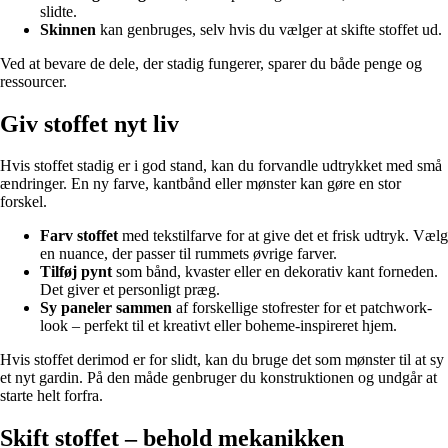
slidte.
Skinnen
kan genbruges, selv hvis du vælger at skifte stoffet ud.
Ved at bevare de dele, der stadig fungerer, sparer du både penge og
ressourcer.
Giv stoffet nyt liv
Hvis stoffet stadig er i god stand, kan du forvandle udtrykket med små
ændringer. En ny farve, kantbånd eller mønster kan gøre en stor
forskel.
Farv stoffet
med tekstilfarve for at give det et frisk udtryk. Vælg
en nuance, der passer til rummets øvrige farver.
Tilføj pynt
som bånd, kvaster eller en dekorativ kant forneden.
Det giver et personligt præg.
Sy paneler sammen
af forskellige stofrester for et patchwork-
look – perfekt til et kreativt eller boheme-inspireret hjem.
Hvis stoffet derimod er for slidt, kan du bruge det som mønster til at sy
et nyt gardin. På den måde genbruger du konstruktionen og undgår at
starte helt forfra.
Skift stoffet – behold mekanikken