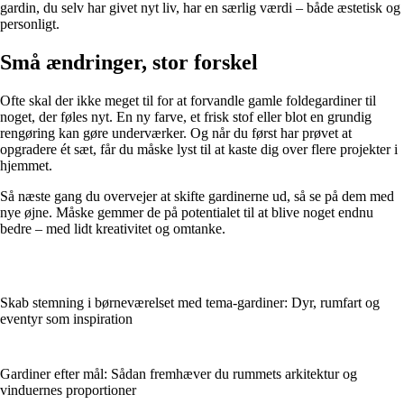
gardin, du selv har givet nyt liv, har en særlig værdi – både æstetisk og
personligt.
Små ændringer, stor forskel
Ofte skal der ikke meget til for at forvandle gamle foldegardiner til
noget, der føles nyt. En ny farve, et frisk stof eller blot en grundig
rengøring kan gøre underværker. Og når du først har prøvet at
opgradere ét sæt, får du måske lyst til at kaste dig over flere projekter i
hjemmet.
Så næste gang du overvejer at skifte gardinerne ud, så se på dem med
nye øjne. Måske gemmer de på potentialet til at blive noget endnu
bedre – med lidt kreativitet og omtanke.
Skab stemning i børneværelset med tema-gardiner: Dyr, rumfart og
eventyr som inspiration
Gardiner efter mål: Sådan fremhæver du rummets arkitektur og
vinduernes proportioner