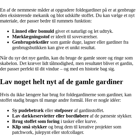
En af de nemmeste måder at opgradere foldegardiner på er at genbruge
den eksisterende mekanik og blot udskifte stoffet. Du kan vælge et nyt
materiale, der passer bedre til rummets funktion:
Linned eller bomuld
giver et naturligt og let udtryk.
Mørklægningsstof
er ideelt til soveværelser.
Genbrugstekstiler
som gamle duge, lagner eller gardiner fra
genbrugsbutikken kan give et unikt resultat.
Når du syr det nye gardin, kan du bruge de gamle snore og ringe som
skabelon. Det kræver lidt tålmodighed, men resultatet bliver et gardin,
der passer perfekt til dit vindue – og med en historie bag sig.
Lav noget helt nyt af de gamle gardiner
Hvis du ikke længere har brug for foldegardinerne som gardiner, kan
stoffet stadig bruges til mange andre formål. Her er nogle idéer:
Sy pudebetræk
eller
stofposer
af gardinstoffet.
Lav dækkeservietter eller bordløbere
af de pæneste stykker.
Brug stoffet som foring
i tasker eller kurve.
Klip små stykker
og brug dem til kreative projekter som
patchwork, julepynt eller stofcollager.