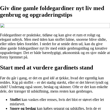
Giv dine gamle foldegardiner nyt liv med
genbrug og opgraderingstips
Foldegardiner er praktiske, tidløse og kan give et rum et roligt og
elegant udtryk. Men med tiden kan stoffet falme, snorene blive slidte,
eller stilen føles forældet. I stedet for at smide dem ud, kan du give
dine gamle foldegardiner nyt liv med enkle genbrugstiltag og kreative
opgraderinger. Det er både bæredygtigt, økonomisk og en sjov måde at
forny hjemmet på.
Start med at vurdere gardinets stand
Før du går i gang, er det en god idé at tjekke, hvad der egentlig kan
reddes. Kig på stoffet – er det stadig stærkt, eller er det blevet tyndt og
slidt? Undersøg også snore, beslag og skinner. Ofte er det kun enkelte
dele, der trænger til udskiftning, mens resten kan genbruges.
Stoffet
kan vaskes eller renses, hvis det blot er støvet eller let
misfarvet.
Snore og beslag
kan købes separat og udskiftes, hvis de er